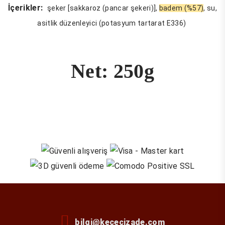
İçerikler:
şeker [
sakkaroz (pancar şekeri)],
badem (%57)
, su,
asitlik düzenleyici (potasyum tartarat E336)
Net: 250g
bilgi@kececizade.com